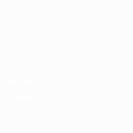
Europeo sub-17 de la UEFA
Partidos
Noticias
Sorteos
Historia
Vídeos
Sobre
Equipos
PÁGINAS
WEB DE LA
UEFA
UEFA.com
Fundación de la
UEFA
ELEGIR IDIOMA
Español
English
Français
Deutsch
Русский
Español
Italiano
Português
Privacidad