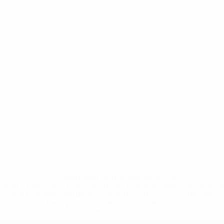
* Suspendida hasta nuevo aviso. <a
href='https://es.uefa.com/insideuefa/mediaservices/medi
148df3492859-aef1bad645a5-1000--fifa-uefa-suspenden-
a-los-clubes-y-selecciones-nacionales-rusas/'>Más
información</a>