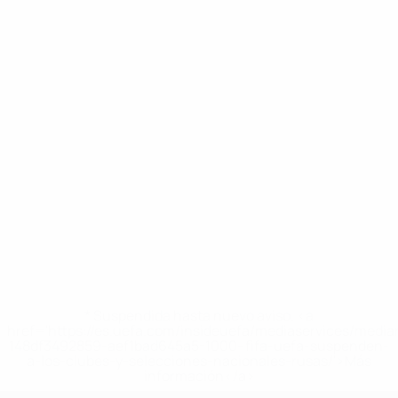
* Suspendida hasta nuevo aviso. <a
href='https://es.uefa.com/insideuefa/mediaservices/medi
148df3492859-aef1bad645a5-1000--fifa-uefa-suspenden-
a-los-clubes-y-selecciones-nacionales-rusas/'>Más
información</a>