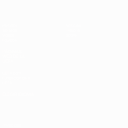
Europeo sub-17 de la UEFA
Partidos
Noticias
Sorteos
Historia
Vídeos
Sobre
Equipos
PÁGINAS
WEB DE LA
UEFA
UEFA.com
Fundación de la
UEFA
ELEGIR IDIOMA
Español
English
Français
Deutsch
Русский
Español
Italiano
Português
Privacidad