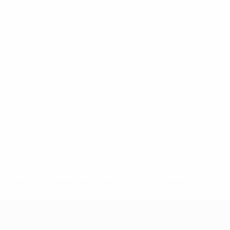
8df3492859-aef1bad645a5-1000--fifa-uefa-suspenden-a-los-
a>