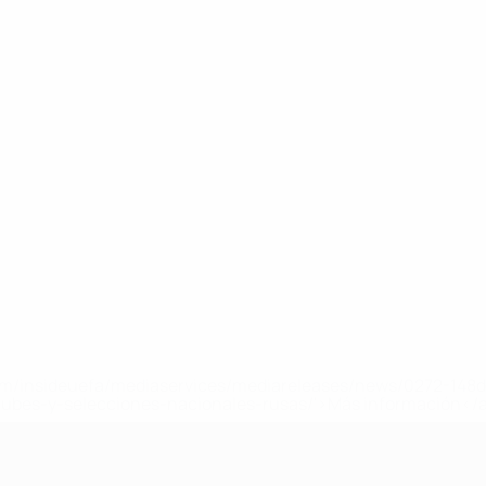
a.com/insideuefa/mediaservices/mediareleases/news/0272-14
lubes-y-selecciones-nacionales-rusas/'>Más información</