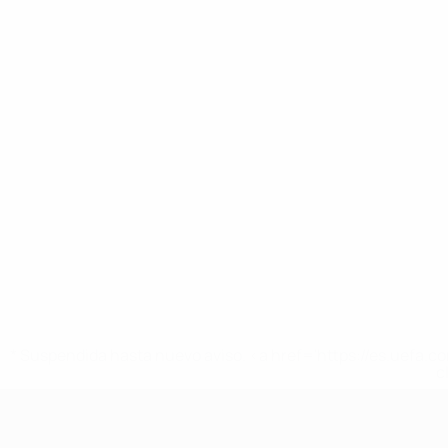
* Suspendida hasta nuevo aviso. <a href='https://es.uef
c
Europeo sub-17 de la UEFA