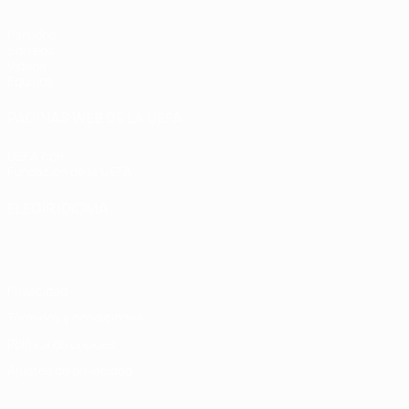
Partidos
Sorteos
Vídeos
Equipos
PÁGINAS WEB DE LA UEFA
UEFA.com
Fundación de la UEFA
ELEGIR IDIOMA
Español
English
Français
Deutsch
Русский
Español
Italiano
Privacidad
Términos y condiciones
Política de cookies
Ajustes de privacidad