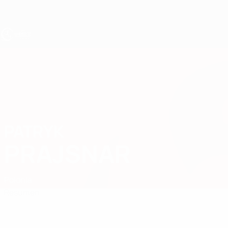
Saltar
al
contenido
principal
Europeo sub-17 de la UEFA
PATRYK
Patryk Prajsnar Datos
PRAJSNAR
Polonia
Resumen