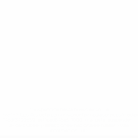
* Suspendida hasta nuevo aviso. <a
href='https://es.uefa.com/insideuefa/mediaservices/medi
148df3492859-aef1bad645a5-1000--fifa-uefa-suspenden-
a-los-clubes-y-selecciones-nacionales-rusas/'>Más
información</a>