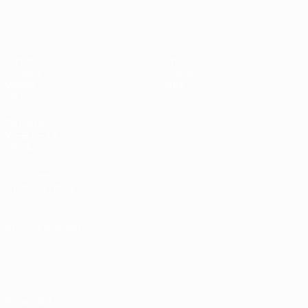
Europeo sub-17 de la UEFA
Partidos
Noticias
Sorteos
Historia
Vídeos
Sobre
Equipos
PÁGINAS
WEB DE LA
UEFA
UEFA.com
Fundación de la
UEFA
ELEGIR IDIOMA
Español
English
Français
Deutsch
Русский
Español
Italiano
Português
Privacidad