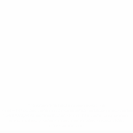
* Suspendida hasta nuevo aviso. <a
href='https://es.uefa.com/insideuefa/mediaservices/medi
148df3492859-aef1bad645a5-1000--fifa-uefa-suspenden-
a-los-clubes-y-selecciones-nacionales-rusas/'>Más
información</a>