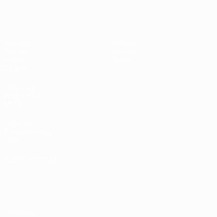
Europeo sub-17 de la UEFA
Partidos
Noticias
Sorteos
Historia
Vídeos
Sobre
Equipos
PÁGINAS
WEB DE LA
UEFA
UEFA.com
Fundación de la
UEFA
ELEGIR IDIOMA
Español
English
Français
Deutsch
Русский
Español
Italiano
Português
Privacidad