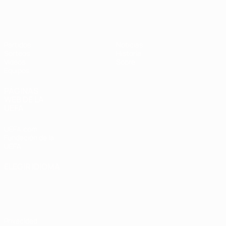
Europeo sub-17 de la UEFA
Partidos
Noticias
Sorteos
Historia
Vídeos
Sobre
Equipos
PÁGINAS
WEB DE LA
UEFA
UEFA.com
Fundación de la
UEFA
ELEGIR IDIOMA
Español
English
Français
Deutsch
Русский
Español
Italiano
Português
Privacidad