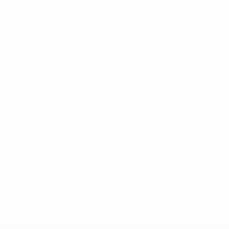
* Suspendida hasta nuevo aviso. <a
href='https://es.uefa.com/insideuefa/mediaservices/medi
148df3492859-aef1bad645a5-1000--fifa-uefa-suspenden-
a-los-clubes-y-selecciones-nacionales-rusas/'>Más
información</a>