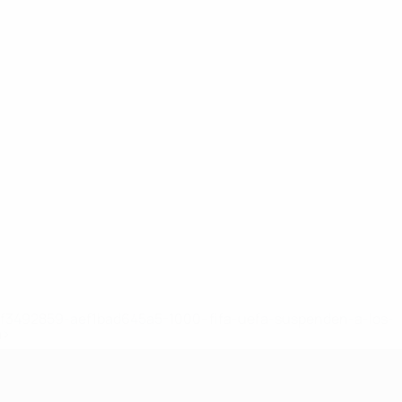
8df3492859-aef1bad645a5-1000--fifa-uefa-suspenden-a-los-
a>