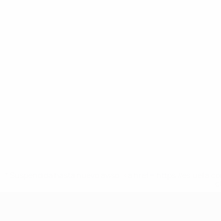
* Suspendida hasta nuevo aviso. <a href='https://es.uef
c
Europeo sub-17 de la UEFA