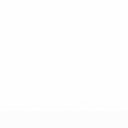
a.com/insideuefa/mediaservices/mediareleases/news/0272-14
lubes-y-selecciones-nacionales-rusas/'>Más información</