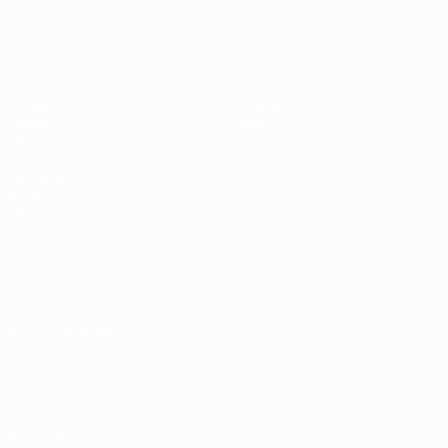
Europeo sub-17 de la UEFA
Partidos
Noticias
Sorteos
Historia
Vídeos
Sobre
Equipos
PÁGINAS
WEB DE LA
UEFA
UEFA.com
Fundación de la
UEFA
ELEGIR IDIOMA
Español
English
Français
Deutsch
Русский
Español
Italiano
Português
Privacidad