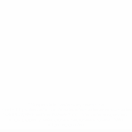
* Suspendida hasta nuevo aviso. <a
href='https://es.uefa.com/insideuefa/mediaservices/medi
148df3492859-aef1bad645a5-1000--fifa-uefa-suspenden-
a-los-clubes-y-selecciones-nacionales-rusas/'>Más
información</a>