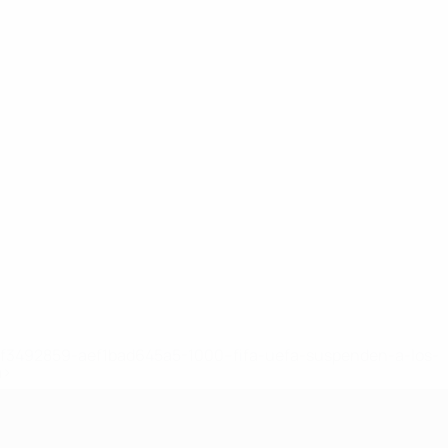
8df3492859-aef1bad645a5-1000--fifa-uefa-suspenden-a-los-
a>