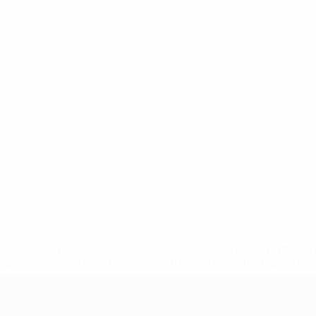
a.com/insideuefa/mediaservices/mediareleases/news/0272-14
lubes-y-selecciones-nacionales-rusas/'>Más información</