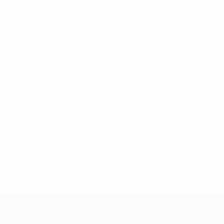
* Suspendida hasta nuevo aviso. <a href='https://es.uef
c
Europeo sub-17 de la UEFA