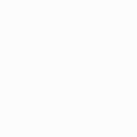
Partidos
Sorteos
Vídeos
Equipos
PÁGINAS WEB DE LA UEFA
UEFA.com
Fundación de la UEFA
ELEGIR IDIOMA
Español
English
Français
Deutsch
Русский
Español
Italiano
Privacidad
Términos y condiciones
Política de cookies
Ajustes de privacidad