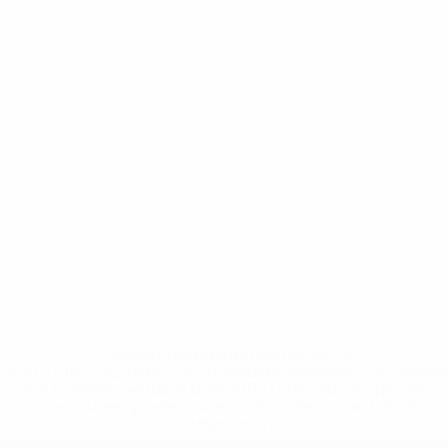
* Suspendida hasta nuevo aviso. <a
href='https://es.uefa.com/insideuefa/mediaservices/medi
148df3492859-aef1bad645a5-1000--fifa-uefa-suspenden-
a-los-clubes-y-selecciones-nacionales-rusas/'>Más
información</a>