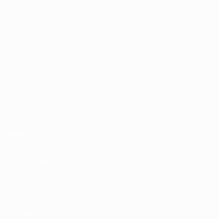
Europeo sub-17 de la UEFA
Partidos
Noticias
Sorteos
Historia
Vídeos
Sobre
Equipos
PÁGINAS
WEB DE LA
UEFA
UEFA.com
Fundación de la
UEFA
ELEGIR IDIOMA
Español
English
Français
Deutsch
Русский
Español
Italiano
Português
Privacidad