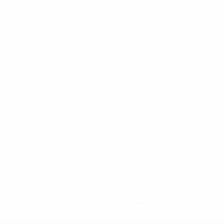
* Suspendida hasta nuevo aviso. <a
href='https://es.uefa.com/insideuefa/mediaservices/medi
148df3492859-aef1bad645a5-1000--fifa-uefa-suspenden-
a-los-clubes-y-selecciones-nacionales-rusas/'>Más
información</a>