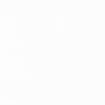
Europeo sub-17 de la UEFA
Partidos
Noticias
Sorteos
Historia
Vídeos
Sobre
Equipos
PÁGINAS
WEB DE LA
UEFA
UEFA.com
Fundación de la
UEFA
ELEGIR IDIOMA
Español
English
Français
Deutsch
Русский
Español
Italiano
Português
Privacidad