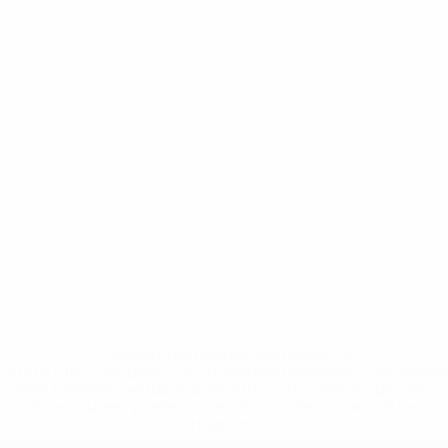
* Suspendida hasta nuevo aviso. <a
href='https://es.uefa.com/insideuefa/mediaservices/medi
148df3492859-aef1bad645a5-1000--fifa-uefa-suspenden-
a-los-clubes-y-selecciones-nacionales-rusas/'>Más
información</a>