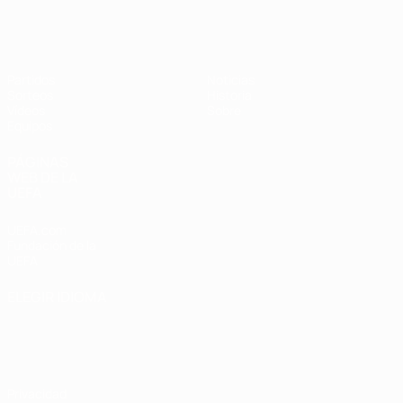
Europeo sub-17 de la UEFA
Partidos
Noticias
Sorteos
Historia
Vídeos
Sobre
Equipos
PÁGINAS
WEB DE LA
UEFA
UEFA.com
Fundación de la
UEFA
ELEGIR IDIOMA
Español
English
Français
Deutsch
Русский
Español
Italiano
Português
Privacidad