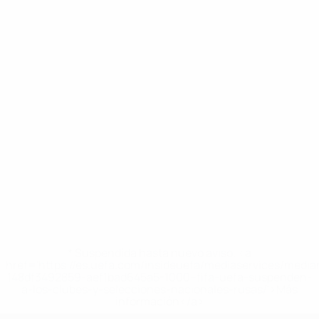
* Suspendida hasta nuevo aviso. <a
href='https://es.uefa.com/insideuefa/mediaservices/medi
148df3492859-aef1bad645a5-1000--fifa-uefa-suspenden-
a-los-clubes-y-selecciones-nacionales-rusas/'>Más
información</a>