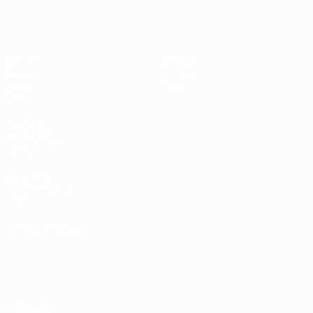
Europeo sub-17 de la UEFA
Partidos
Noticias
Sorteos
Historia
Vídeos
Sobre
Equipos
PÁGINAS
WEB DE LA
UEFA
UEFA.com
Fundación de la
UEFA
ELEGIR IDIOMA
Español
English
Français
Deutsch
Русский
Español
Italiano
Português
Privacidad