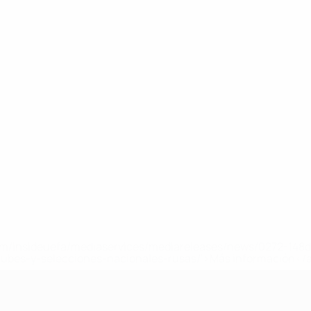
a.com/insideuefa/mediaservices/mediareleases/news/0272-14
lubes-y-selecciones-nacionales-rusas/'>Más información</