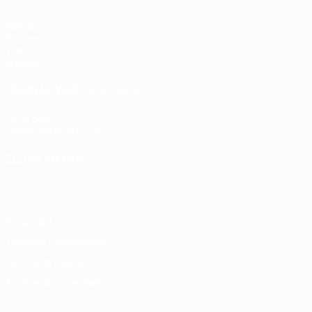
Partidos
Sorteos
Vídeos
Equipos
PÁGINAS WEB DE LA UEFA
UEFA.com
Fundación de la UEFA
ELEGIR IDIOMA
Español
English
Français
Deutsch
Русский
Español
Italiano
Privacidad
Términos y condiciones
Política de cookies
Ajustes de privacidad