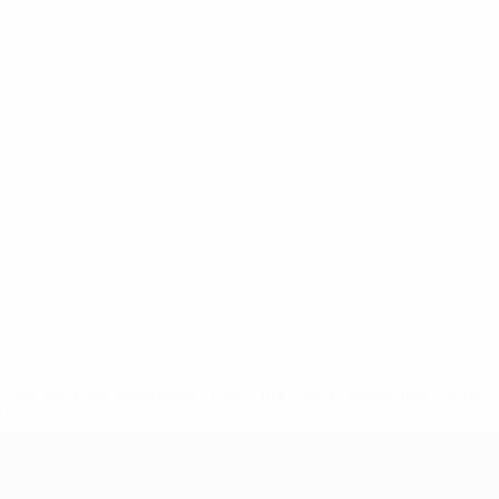
8df3492859-aef1bad645a5-1000--fifa-uefa-suspenden-a-los-
a>