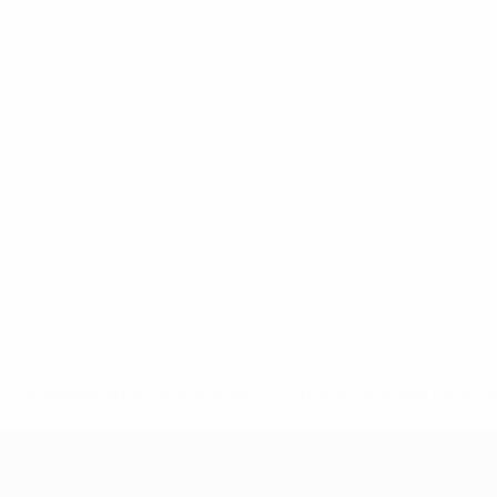
* Suspendida hasta nuevo aviso. <a href='https://es.uef
c
Europeo sub-17 de la UEFA