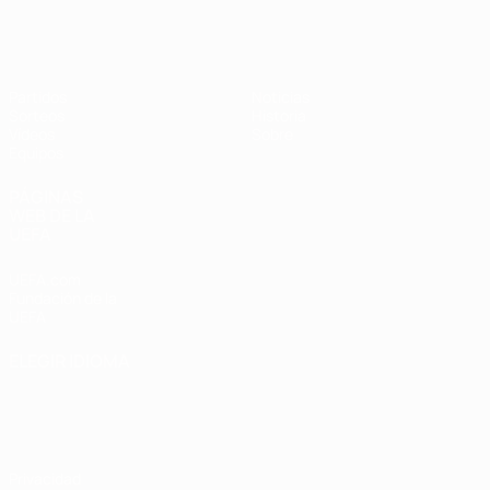
Europeo sub-17 de la UEFA
Partidos
Noticias
Sorteos
Historia
Vídeos
Sobre
Equipos
PÁGINAS
WEB DE LA
UEFA
UEFA.com
Fundación de la
UEFA
ELEGIR IDIOMA
Español
English
Français
Deutsch
Русский
Español
Italiano
Português
Privacidad