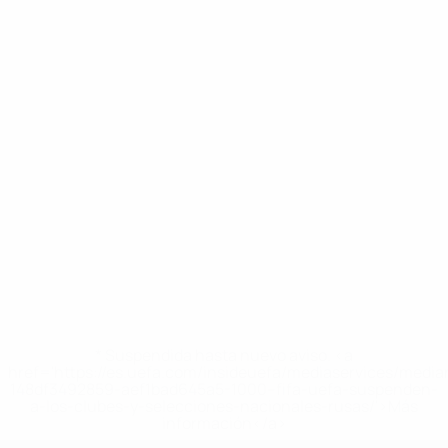
* Suspendida hasta nuevo aviso. <a
href='https://es.uefa.com/insideuefa/mediaservices/medi
148df3492859-aef1bad645a5-1000--fifa-uefa-suspenden-
a-los-clubes-y-selecciones-nacionales-rusas/'>Más
información</a>