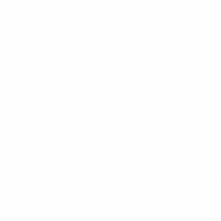
* Suspendida hasta nuevo aviso. <a
href='https://es.uefa.com/insideuefa/mediaservices/medi
148df3492859-aef1bad645a5-1000--fifa-uefa-suspenden-
a-los-clubes-y-selecciones-nacionales-rusas/'>Más
información</a>