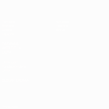
Europeo sub-17 de la UEFA
Partidos
Noticias
Sorteos
Historia
Vídeos
Sobre
Equipos
PÁGINAS
WEB DE LA
UEFA
UEFA.com
Fundación de la
UEFA
ELEGIR IDIOMA
Español
English
Français
Deutsch
Русский
Español
Italiano
Português
Privacidad