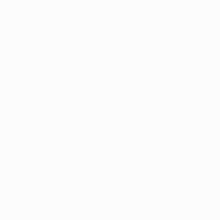
Partidos
Sorteos
Vídeos
Equipos
PÁGINAS WEB DE LA UEFA
UEFA.com
Fundación de la UEFA
ELEGIR IDIOMA
Español
English
Français
Deutsch
Русский
Español
Italiano
Privacidad
Términos y condiciones
Política de cookies
Ajustes de privacidad