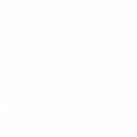
* Suspendida hasta nuevo aviso. <a href='https://es.uef
c
Europeo sub-17 de la UEFA