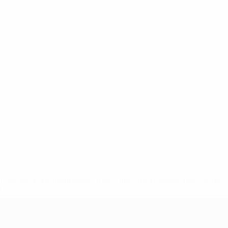
8df3492859-aef1bad645a5-1000--fifa-uefa-suspenden-a-los-
a>