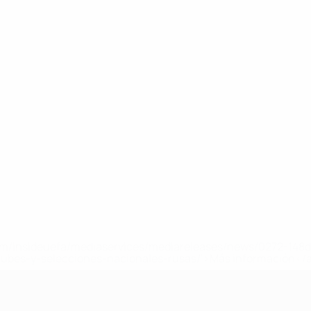
a.com/insideuefa/mediaservices/mediareleases/news/0272-14
lubes-y-selecciones-nacionales-rusas/'>Más información</