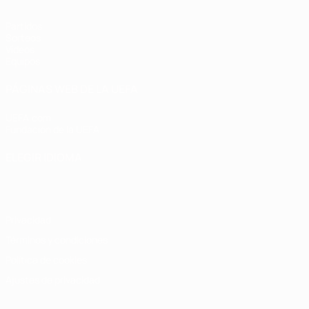
Partidos
Sorteos
Vídeos
Equipos
PÁGINAS WEB DE LA UEFA
UEFA.com
Fundación de la UEFA
ELEGIR IDIOMA
Español
English
Français
Deutsch
Русский
Español
Italiano
Privacidad
Términos y condiciones
Política de cookies
Ajustes de privacidad