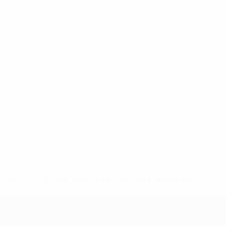
8df3492859-aef1bad645a5-1000--fifa-uefa-suspenden-a-los-
a>