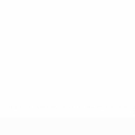
* Suspendida hasta nuevo aviso. <a href='https://es.uef
c
Europeo sub-17 de la UEFA