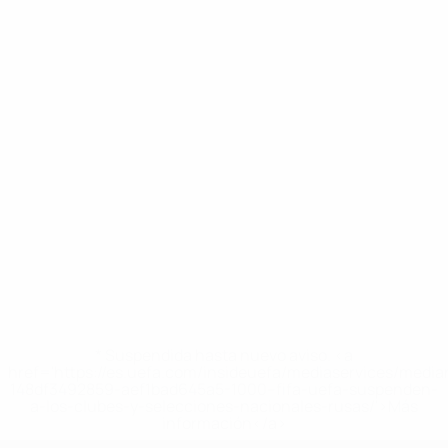
* Suspendida hasta nuevo aviso. <a
href='https://es.uefa.com/insideuefa/mediaservices/medi
148df3492859-aef1bad645a5-1000--fifa-uefa-suspenden-
a-los-clubes-y-selecciones-nacionales-rusas/'>Más
información</a>