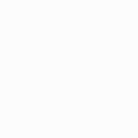
Europeo sub-17 de la UEFA
Partidos
Noticias
Sorteos
Historia
Vídeos
Sobre
Equipos
PÁGINAS
WEB DE LA
UEFA
UEFA.com
Fundación de la
UEFA
ELEGIR IDIOMA
Español
English
Français
Deutsch
Русский
Español
Italiano
Português
Privacidad