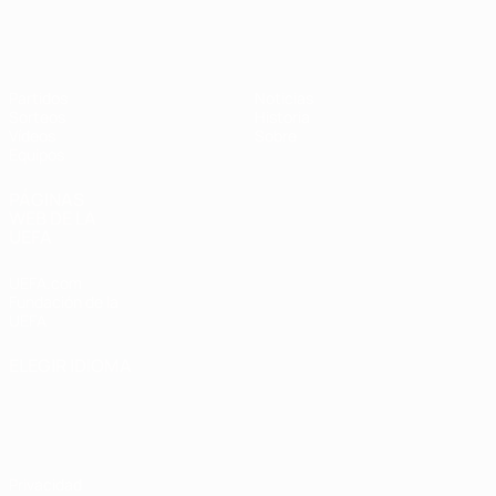
Europeo sub-17 de la UEFA
Partidos
Noticias
Sorteos
Historia
Vídeos
Sobre
Equipos
PÁGINAS
WEB DE LA
UEFA
UEFA.com
Fundación de la
UEFA
ELEGIR IDIOMA
Español
English
Français
Deutsch
Русский
Español
Italiano
Português
Privacidad