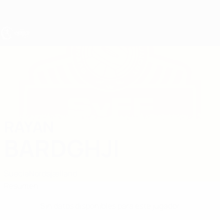
Saltar
al
contenido
principal
Europeo sub-17 de la UEFA
RAYAN
Rayan Bardghji Datos
BARDGHJI
Suecia
Nordsjælland
Resumen
Sin datos disponibles para este jugador