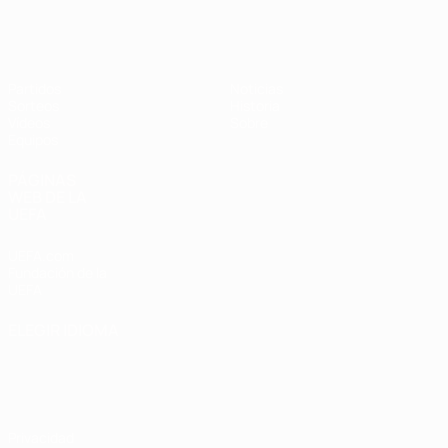
Europeo sub-17 de la UEFA
Partidos
Noticias
Sorteos
Historia
Vídeos
Sobre
Equipos
PÁGINAS
WEB DE LA
UEFA
UEFA.com
Fundación de la
UEFA
ELEGIR IDIOMA
Español
English
Français
Deutsch
Русский
Español
Italiano
Português
Privacidad