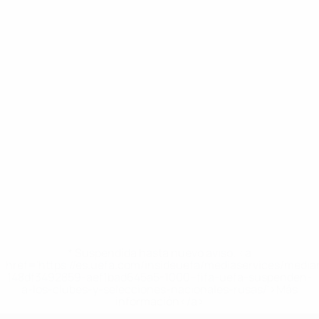
* Suspendida hasta nuevo aviso. <a
href='https://es.uefa.com/insideuefa/mediaservices/medi
148df3492859-aef1bad645a5-1000--fifa-uefa-suspenden-
a-los-clubes-y-selecciones-nacionales-rusas/'>Más
información</a>