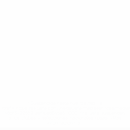
* Suspendida hasta nuevo aviso. <a
href='https://es.uefa.com/insideuefa/mediaservices/medi
148df3492859-aef1bad645a5-1000--fifa-uefa-suspenden-
a-los-clubes-y-selecciones-nacionales-rusas/'>Más
información</a>