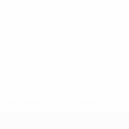
8df3492859-aef1bad645a5-1000--fifa-uefa-suspenden-a-los-
a>