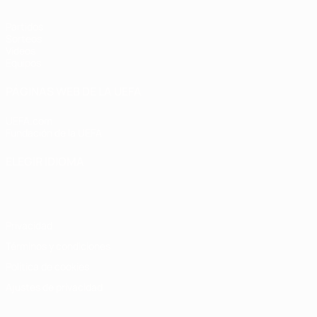
Partidos
Sorteos
Vídeos
Equipos
PÁGINAS WEB DE LA UEFA
UEFA.com
Fundación de la UEFA
ELEGIR IDIOMA
Español
English
Français
Deutsch
Русский
Español
Italiano
Privacidad
Términos y condiciones
Política de cookies
Ajustes de privacidad