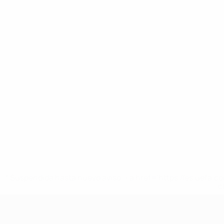
* Suspendida hasta nuevo aviso. <a href='https://es.uef
c
Europeo sub-17 de la UEFA