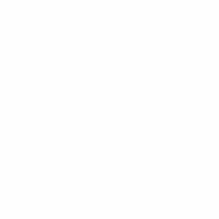
a.com/insideuefa/mediaservices/mediareleases/news/0272-14
lubes-y-selecciones-nacionales-rusas/'>Más información</