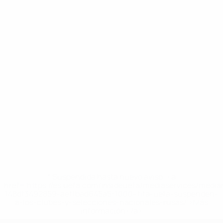
* Suspendida hasta nuevo aviso. <a
href='https://es.uefa.com/insideuefa/mediaservices/medi
148df3492859-aef1bad645a5-1000--fifa-uefa-suspenden-
a-los-clubes-y-selecciones-nacionales-rusas/'>Más
información</a>