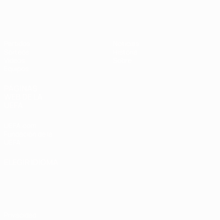
Europeo sub-17 de la UEFA
Partidos
Noticias
Sorteos
Historia
Vídeos
Sobre
Equipos
PÁGINAS
WEB DE LA
UEFA
UEFA.com
Fundación de la
UEFA
ELEGIR IDIOMA
Español
English
Français
Deutsch
Русский
Español
Italiano
Português
Privacidad