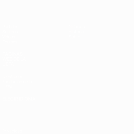
Europeo sub-17 de la UEFA
Partidos
Noticias
Sorteos
Historia
Vídeos
Sobre
Equipos
PÁGINAS
WEB DE LA
UEFA
UEFA.com
Fundación de la
UEFA
ELEGIR IDIOMA
Español
English
Français
Deutsch
Русский
Español
Italiano
Português
Privacidad