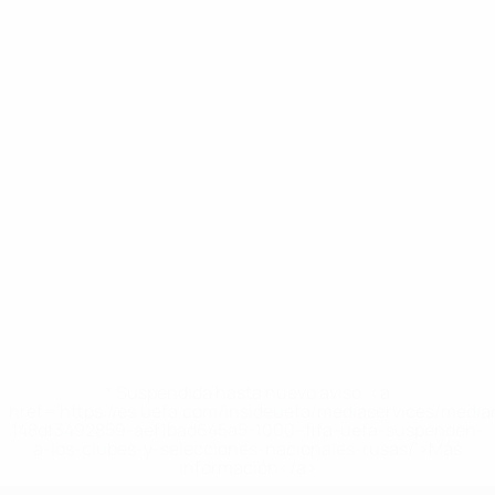
* Suspendida hasta nuevo aviso. <a
href='https://es.uefa.com/insideuefa/mediaservices/medi
148df3492859-aef1bad645a5-1000--fifa-uefa-suspenden-
a-los-clubes-y-selecciones-nacionales-rusas/'>Más
información</a>