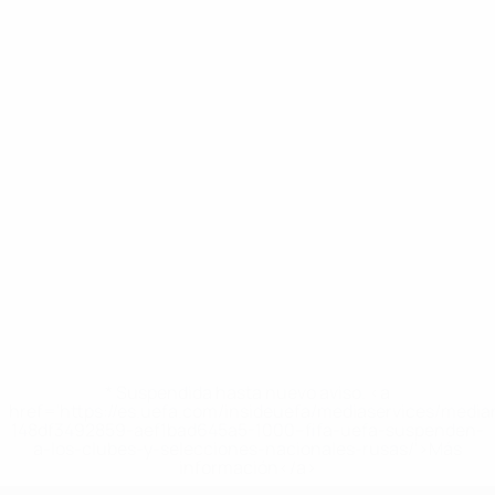
* Suspendida hasta nuevo aviso. <a
href='https://es.uefa.com/insideuefa/mediaservices/medi
148df3492859-aef1bad645a5-1000--fifa-uefa-suspenden-
a-los-clubes-y-selecciones-nacionales-rusas/'>Más
información</a>