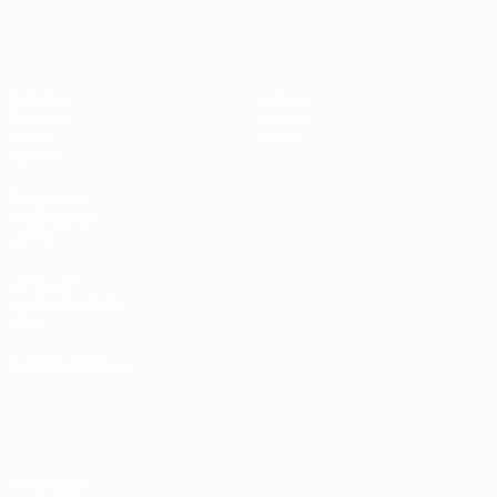
Europeo sub-17 de la UEFA
Partidos
Noticias
Sorteos
Historia
Vídeos
Sobre
Equipos
PÁGINAS
WEB DE LA
UEFA
UEFA.com
Fundación de la
UEFA
ELEGIR IDIOMA
Español
English
Français
Deutsch
Русский
Español
Italiano
Português
Privacidad