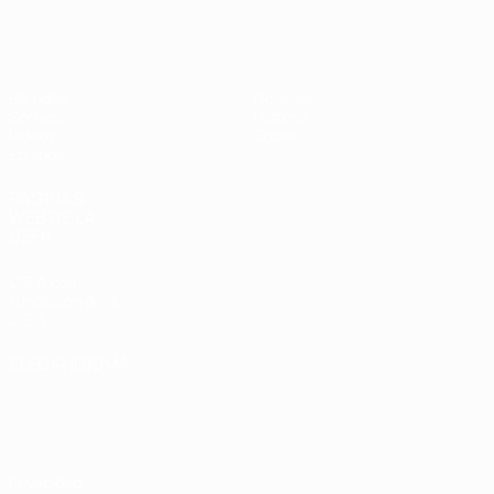
Europeo sub-17 de la UEFA
Partidos
Noticias
Sorteos
Historia
Vídeos
Sobre
Equipos
PÁGINAS
WEB DE LA
UEFA
UEFA.com
Fundación de la
UEFA
ELEGIR IDIOMA
Español
English
Français
Deutsch
Русский
Español
Italiano
Português
Privacidad