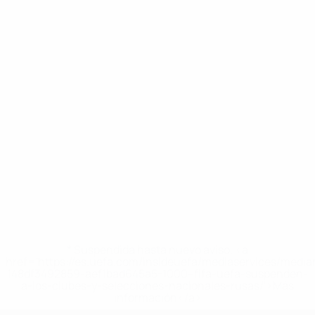
* Suspendida hasta nuevo aviso. <a
href='https://es.uefa.com/insideuefa/mediaservices/medi
148df3492859-aef1bad645a5-1000--fifa-uefa-suspenden-
a-los-clubes-y-selecciones-nacionales-rusas/'>Más
información</a>