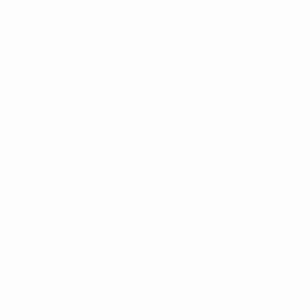
8df3492859-aef1bad645a5-1000--fifa-uefa-suspenden-a-los-
a>