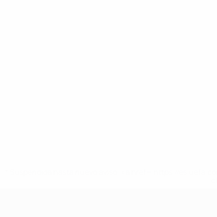
* Suspendida hasta nuevo aviso. <a href='https://es.uef
c
Europeo sub-17 de la UEFA