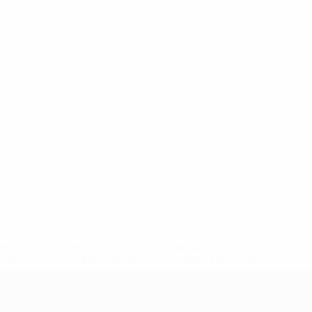
a.com/insideuefa/mediaservices/mediareleases/news/0272-14
lubes-y-selecciones-nacionales-rusas/'>Más información</