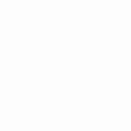
Partidos
Sorteos
Vídeos
Equipos
PÁGINAS WEB DE LA UEFA
UEFA.com
Fundación de la UEFA
ELEGIR IDIOMA
Español
English
Français
Deutsch
Русский
Español
Italiano
Privacidad
Términos y condiciones
Política de cookies
Ajustes de privacidad