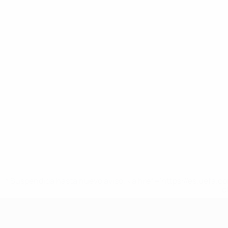
* Suspendida hasta nuevo aviso. <a href='https://es.uef
c
Europeo sub-17 de la UEFA