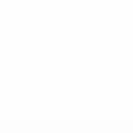
8df3492859-aef1bad645a5-1000--fifa-uefa-suspenden-a-los-
a>