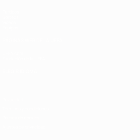
Partidos
Sorteos
Vídeos
Equipos
PÁGINAS WEB DE LA UEFA
UEFA.com
Fundación de la UEFA
ELEGIR IDIOMA
Español
English
Français
Deutsch
Русский
Español
Italiano
Privacidad
Términos y condiciones
Política de cookies
Ajustes de privacidad