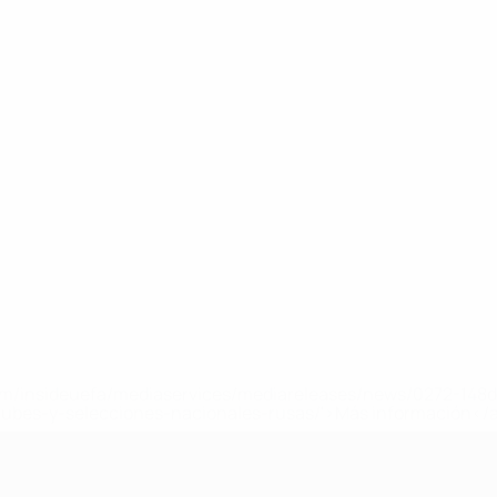
a.com/insideuefa/mediaservices/mediareleases/news/0272-14
lubes-y-selecciones-nacionales-rusas/'>Más información</