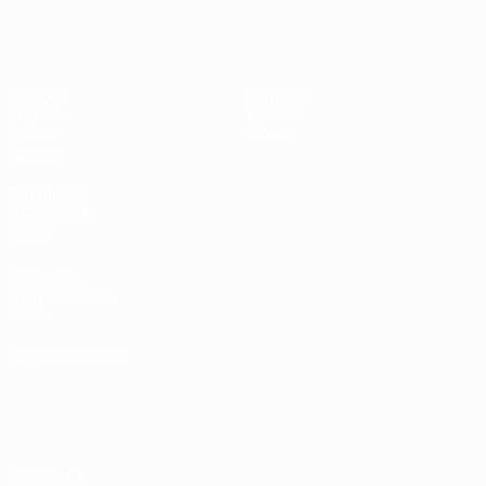
Europeo sub-17 de la UEFA
Partidos
Noticias
Sorteos
Historia
Vídeos
Sobre
Equipos
PÁGINAS
WEB DE LA
UEFA
UEFA.com
Fundación de la
UEFA
ELEGIR IDIOMA
Español
English
Français
Deutsch
Русский
Español
Italiano
Português
Privacidad