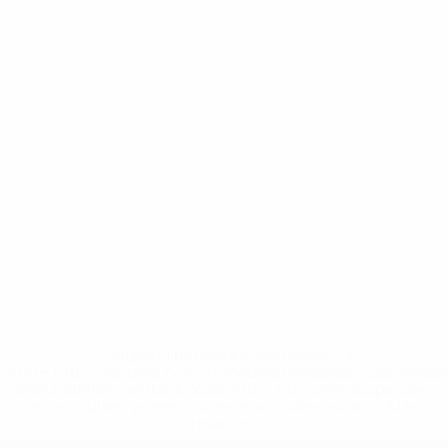
* Suspendida hasta nuevo aviso. <a
href='https://es.uefa.com/insideuefa/mediaservices/medi
148df3492859-aef1bad645a5-1000--fifa-uefa-suspenden-
a-los-clubes-y-selecciones-nacionales-rusas/'>Más
información</a>