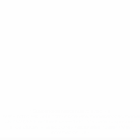
* Suspendida hasta nuevo aviso. <a
href='https://es.uefa.com/insideuefa/mediaservices/medi
148df3492859-aef1bad645a5-1000--fifa-uefa-suspenden-
a-los-clubes-y-selecciones-nacionales-rusas/'>Más
información</a>