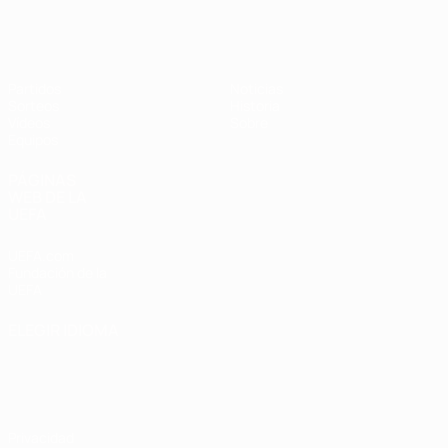
Europeo sub-17 de la UEFA
Partidos
Noticias
Sorteos
Historia
Vídeos
Sobre
Equipos
PÁGINAS
WEB DE LA
UEFA
UEFA.com
Fundación de la
UEFA
ELEGIR IDIOMA
Español
English
Français
Deutsch
Русский
Español
Italiano
Português
Privacidad