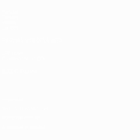
Partidos
Sorteos
Vídeos
Equipos
PÁGINAS WEB DE LA UEFA
UEFA.com
Fundación de la UEFA
ELEGIR IDIOMA
Español
English
Français
Deutsch
Русский
Español
Italiano
Privacidad
Términos y condiciones
Política de cookies
Ajustes de privacidad