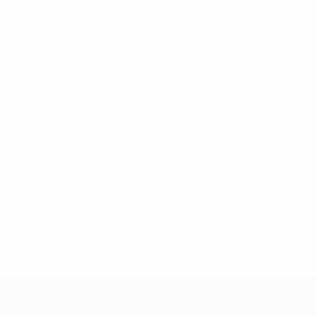
8df3492859-aef1bad645a5-1000--fifa-uefa-suspenden-a-los-
a>