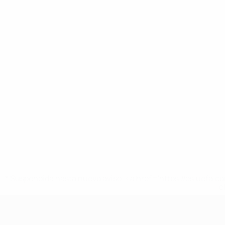
* Suspendida hasta nuevo aviso. <a href='https://es.uef
c
Europeo sub-17 de la UEFA