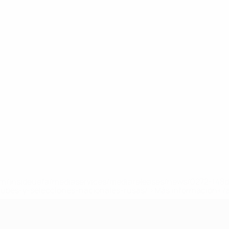
a.com/insideuefa/mediaservices/mediareleases/news/0272-14
lubes-y-selecciones-nacionales-rusas/'>Más información</