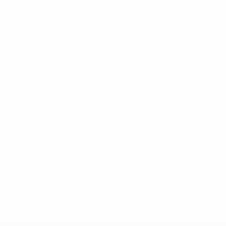
* Suspendida hasta nuevo aviso. <a
href='https://es.uefa.com/insideuefa/mediaservices/medi
148df3492859-aef1bad645a5-1000--fifa-uefa-suspenden-
a-los-clubes-y-selecciones-nacionales-rusas/'>Más
información</a>