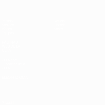
Europeo sub-17 de la UEFA
Partidos
Noticias
Sorteos
Historia
Vídeos
Sobre
Equipos
PÁGINAS
WEB DE LA
UEFA
UEFA.com
Fundación de la
UEFA
ELEGIR IDIOMA
Español
English
Français
Deutsch
Русский
Español
Italiano
Português
Privacidad