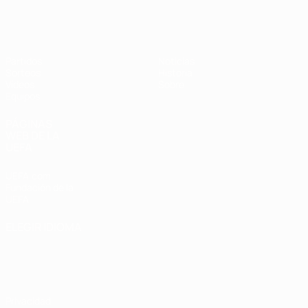
Europeo sub-17 de la UEFA
Partidos
Noticias
Sorteos
Historia
Vídeos
Sobre
Equipos
PÁGINAS
WEB DE LA
UEFA
UEFA.com
Fundación de la
UEFA
ELEGIR IDIOMA
Español
English
Français
Deutsch
Русский
Español
Italiano
Português
Privacidad