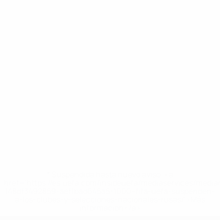
* Suspendida hasta nuevo aviso. <a
href='https://es.uefa.com/insideuefa/mediaservices/medi
148df3492859-aef1bad645a5-1000--fifa-uefa-suspenden-
a-los-clubes-y-selecciones-nacionales-rusas/'>Más
información</a>