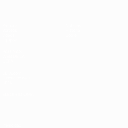
Europeo sub-17 de la UEFA
Partidos
Noticias
Sorteos
Historia
Vídeos
Sobre
Equipos
PÁGINAS
WEB DE LA
UEFA
UEFA.com
Fundación de la
UEFA
ELEGIR IDIOMA
Español
English
Français
Deutsch
Русский
Español
Italiano
Português
Privacidad