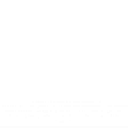
* Suspendida hasta nuevo aviso. <a
href='https://es.uefa.com/insideuefa/mediaservices/medi
148df3492859-aef1bad645a5-1000--fifa-uefa-suspenden-
a-los-clubes-y-selecciones-nacionales-rusas/'>Más
información</a>