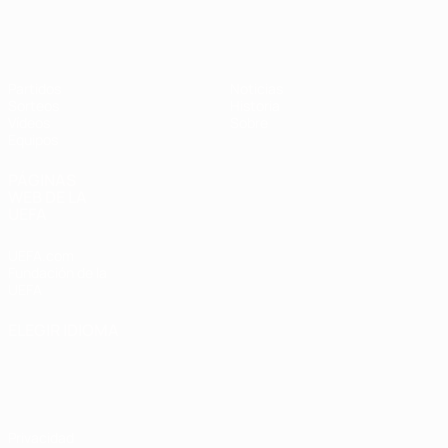
Europeo sub-17 de la UEFA
Partidos
Noticias
Sorteos
Historia
Vídeos
Sobre
Equipos
PÁGINAS
WEB DE LA
UEFA
UEFA.com
Fundación de la
UEFA
ELEGIR IDIOMA
Español
English
Français
Deutsch
Русский
Español
Italiano
Português
Privacidad