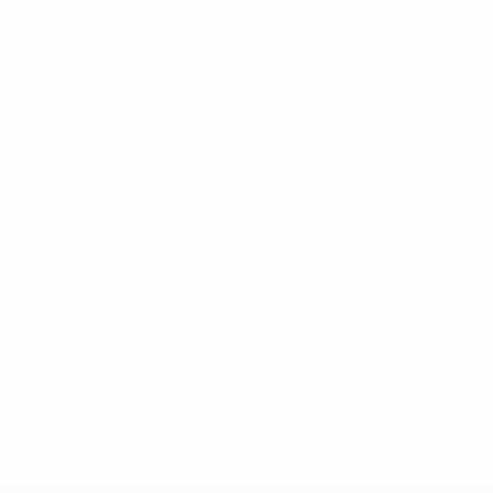
* Suspendida hasta nuevo aviso. <a
href='https://es.uefa.com/insideuefa/mediaservices/medi
148df3492859-aef1bad645a5-1000--fifa-uefa-suspenden-
a-los-clubes-y-selecciones-nacionales-rusas/'>Más
información</a>