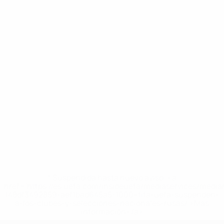
* Suspendida hasta nuevo aviso. <a
href='https://es.uefa.com/insideuefa/mediaservices/medi
148df3492859-aef1bad645a5-1000--fifa-uefa-suspenden-
a-los-clubes-y-selecciones-nacionales-rusas/'>Más
información</a>