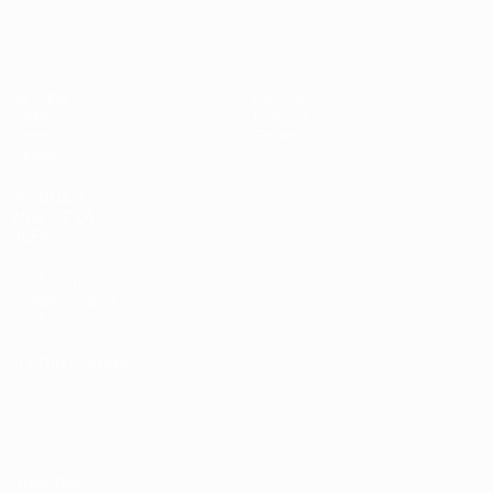
Europeo sub-17 de la UEFA
Partidos
Noticias
Sorteos
Historia
Vídeos
Sobre
Equipos
PÁGINAS
WEB DE LA
UEFA
UEFA.com
Fundación de la
UEFA
ELEGIR IDIOMA
Español
English
Français
Deutsch
Русский
Español
Italiano
Português
Privacidad