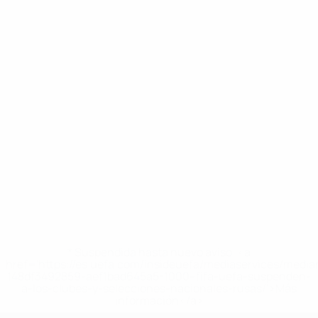
* Suspendida hasta nuevo aviso. <a
href='https://es.uefa.com/insideuefa/mediaservices/medi
148df3492859-aef1bad645a5-1000--fifa-uefa-suspenden-
a-los-clubes-y-selecciones-nacionales-rusas/'>Más
información</a>