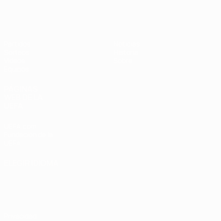
Europeo sub-17 de la UEFA
Partidos
Noticias
Sorteos
Historia
Vídeos
Sobre
Equipos
PÁGINAS
WEB DE LA
UEFA
UEFA.com
Fundación de la
UEFA
ELEGIR IDIOMA
Español
English
Français
Deutsch
Русский
Español
Italiano
Português
Privacidad