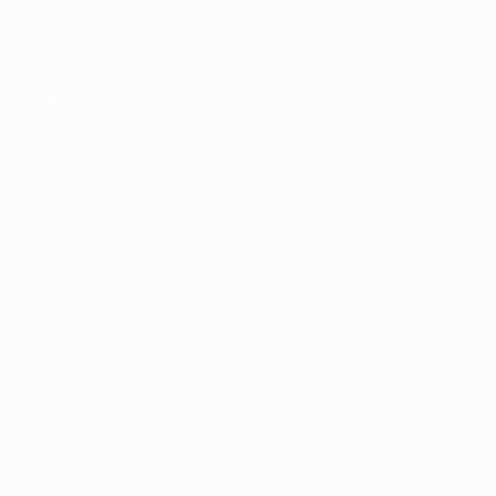
Europeo sub-17 de la UEFA
Partidos
Noticias
Sorteos
Historia
Vídeos
Sobre
Equipos
PÁGINAS
WEB DE LA
UEFA
UEFA.com
Fundación de la
UEFA
ELEGIR IDIOMA
Español
English
Français
Deutsch
Русский
Español
Italiano
Português
Privacidad