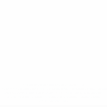
* Suspendida hasta nuevo aviso. <a
href='https://es.uefa.com/insideuefa/mediaservices/medi
148df3492859-aef1bad645a5-1000--fifa-uefa-suspenden-
a-los-clubes-y-selecciones-nacionales-rusas/'>Más
información</a>