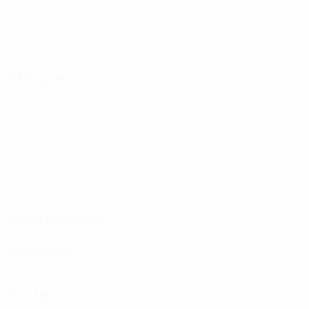
Goles
Goles encajados
3,34 media por partido
1,67 media por partido
2
0
Tarjetas amarillas
Tarjetas rojas
0,67 media por partido
Ataque
Distribución
Defensa
Portería