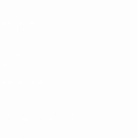
Fundación de la
UEFA
ELEGIR IDIOMA
Español
English
Français
Deutsch
Русский
Español
Italiano
Português
Privacidad
Términos y condiciones
Política de cookies
Ajustes de privacidad
© 1998-2026 UEFA. Todos los derechos reservados
La palabra UEFA, el logo de la UEFA y todas las marcas relacionadas
con las competiciones de la UEFA están protegidas por las marcas
registradas y/o por el copyright de UEFA. Se prohíbe el uso de estas
marcas registradas para uso comercial. El uso de UEFA.com
significa la aceptación de sus Términos, Condiciones y Política de