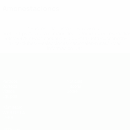
Amonestaciones
* Suspendida hasta nuevo aviso. <a
href='https://es.uefa.com/insideuefa/mediaservices/medi
148df3492859-aef1bad645a5-1000--fifa-uefa-suspenden-
a-los-clubes-y-selecciones-nacionales-rusas/'>Más
información</a>
Europeo sub-19 de la UEFA
Partidos
Noticias
Sorteos
Historia
Vídeos
Sobre
Equipos
PÁGINAS
WEB DE LA
UEFA
UEFA.com