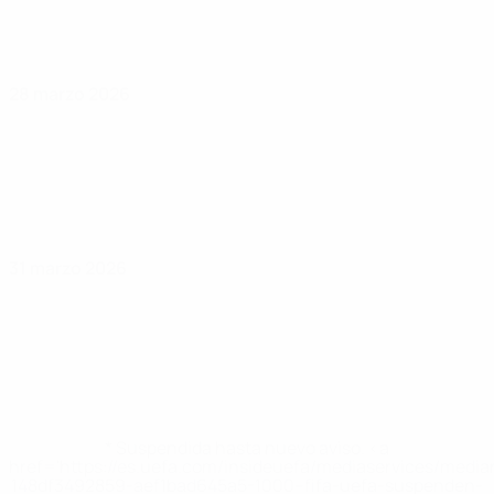
28 marzo 2026
31 marzo 2026
* Suspendida hasta nuevo aviso. <a
href='https://es.uefa.com/insideuefa/mediaservices/medi
148df3492859-aef1bad645a5-1000--fifa-uefa-suspenden-