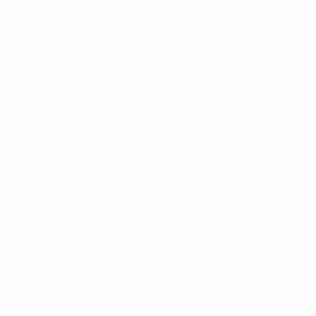
a-los-clubes-y-selecciones-nacionales-rusas/'>Más
información</a>
Europeo sub-19 de la UEFA
Partidos
Noticias
Sorteos
Historia
Vídeos
Sobre
Equipos
PÁGINAS
WEB DE LA
UEFA
UEFA.com
Fundación de la
UEFA
ELEGIR IDIOMA
Español
English
Français
Deutsch
Русский
Español
Italiano
Português