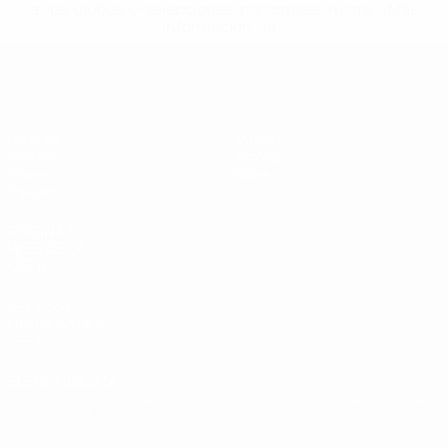
a-los-clubes-y-selecciones-nacionales-rusas/'>Más
información</a>
Europeo sub-19 de la UEFA
Partidos
Noticias
Sorteos
Historia
Vídeos
Sobre
Equipos
PÁGINAS
WEB DE LA
UEFA
UEFA.com
Fundación de la
UEFA
ELEGIR IDIOMA
Español
English
Français
Deutsch
Русский
Español
Italiano
Português