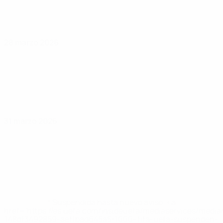
28 marzo 2026
31 marzo 2026
* Suspendida hasta nuevo aviso. <a
href='https://es.uefa.com/insideuefa/mediaservices/medi
148df3492859-aef1bad645a5-1000--fifa-uefa-suspenden-