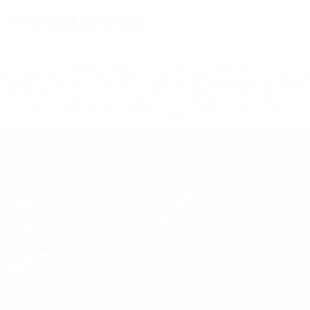
Amonestaciones
* Suspendida hasta nuevo aviso. <a
href='https://es.uefa.com/insideuefa/mediaservices/medi
148df3492859-aef1bad645a5-1000--fifa-uefa-suspenden-
a-los-clubes-y-selecciones-nacionales-rusas/'>Más
información</a>
Europeo sub-19 de la UEFA
Partidos
Noticias
Sorteos
Historia
Vídeos
Sobre
Equipos
PÁGINAS
WEB DE LA
UEFA
UEFA.com