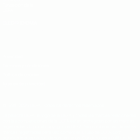
Fundación de la
UEFA
ELEGIR IDIOMA
Español
English
Français
Deutsch
Русский
Español
Italiano
Português
Privacidad
Términos y condiciones
Política de cookies
Ajustes de privacidad
© 1998-2026 UEFA. Todos los derechos reservados
La palabra UEFA, el logo de la UEFA y todas las marcas relacionadas
con las competiciones de la UEFA están protegidas por las marcas
registradas y/o por el copyright de UEFA. Se prohíbe el uso de estas
marcas registradas para uso comercial. El uso de UEFA.com
significa la aceptación de sus Términos, Condiciones y Política de