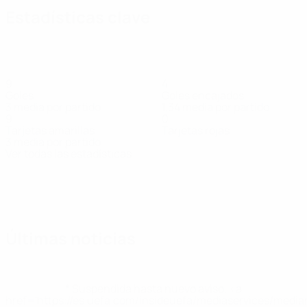
Estadísticas clave
9
4
Goles
Goles encajados
3 media por partido
1,34 media por partido
9
0
Tarjetas amarillas
Tarjetas rojas
3 media por partido
Ver todas las estadísticas
Plantilla
Acar
Arda
Boran
Çalişkan
Demirbağ
Duran
Efe
Defensa
Centrocampista
Delantero
Defensa
Yılmaz
Eligüzel
Yiğit
Portero
Defensa
D
Üstün
Portero
Últimas noticias
* Suspendida hasta nuevo aviso. <a
href='https://es.uefa.com/insideuefa/mediaservices/medi