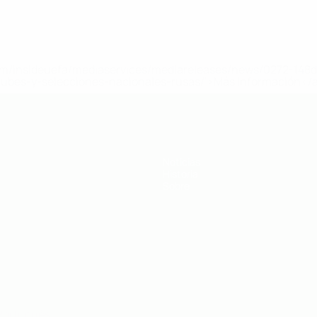
a.com/insideuefa/mediaservices/mediareleases/news/0272-14
lubes-y-selecciones-nacionales-rusas/'>Más información</
Noticias
Historia
Sobre
Português