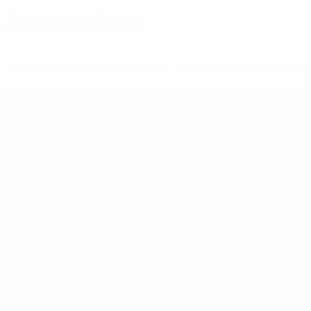
Amonestaciones
* Suspendida hasta nuevo aviso. <a href='https://es.uef
c
Europeo sub-19 de la UEFA
Partidos
Sorteos
Vídeos
Equipos
PÁGINAS WEB DE LA UEFA
UEFA.com
Fundación de la UEFA
ELEGIR IDIOMA
Español
English
Français
Deutsch
Русский
Español
Italiano