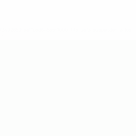
8df3492859-aef1bad645a5-1000--fifa-uefa-suspenden-a-los-
a>