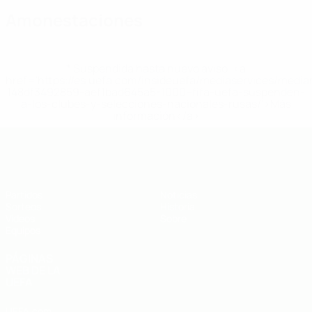
Amonestaciones
* Suspendida hasta nuevo aviso. <a
href='https://es.uefa.com/insideuefa/mediaservices/medi
148df3492859-aef1bad645a5-1000--fifa-uefa-suspenden-
a-los-clubes-y-selecciones-nacionales-rusas/'>Más
información</a>
Europeo sub-19 de la UEFA
Partidos
Noticias
Sorteos
Historia
Vídeos
Sobre
Equipos
PÁGINAS
WEB DE LA
UEFA
UEFA.com