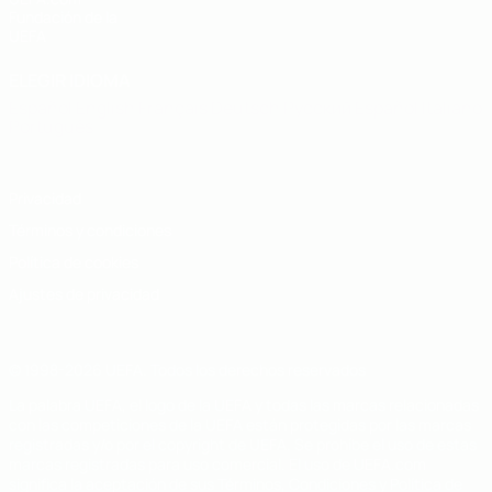
Fundación de la
UEFA
ELEGIR IDIOMA
Español
English
Français
Deutsch
Русский
Español
Italiano
Português
Privacidad
Términos y condiciones
Política de cookies
Ajustes de privacidad
© 1998-2026 UEFA. Todos los derechos reservados
La palabra UEFA, el logo de la UEFA y todas las marcas relacionadas
con las competiciones de la UEFA están protegidas por las marcas
registradas y/o por el copyright de UEFA. Se prohíbe el uso de estas
marcas registradas para uso comercial. El uso de UEFA.com
significa la aceptación de sus Términos, Condiciones y Política de