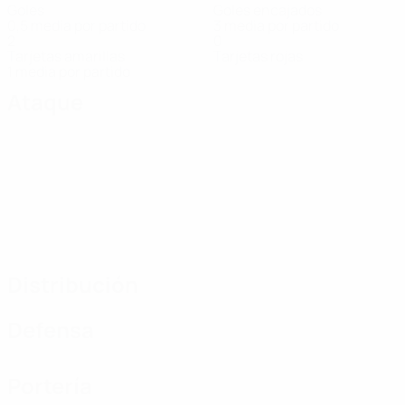
Goles
Goles encajados
0,5 media por partido
3 media por partido
2
0
Tarjetas amarillas
Tarjetas rojas
1 media por partido
Ataque
Distribución
Defensa
Portería