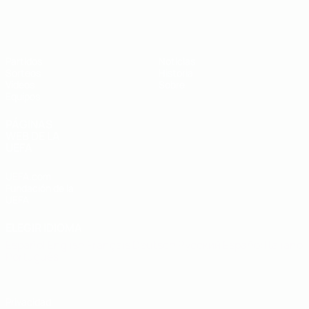
Europeo sub-19 de la UEFA
Partidos
Noticias
Sorteos
Historia
Vídeos
Sobre
Equipos
PÁGINAS
WEB DE LA
UEFA
UEFA.com
Fundación de la
UEFA
ELEGIR IDIOMA
Español
English
Français
Deutsch
Русский
Español
Italiano
Português
Privacidad