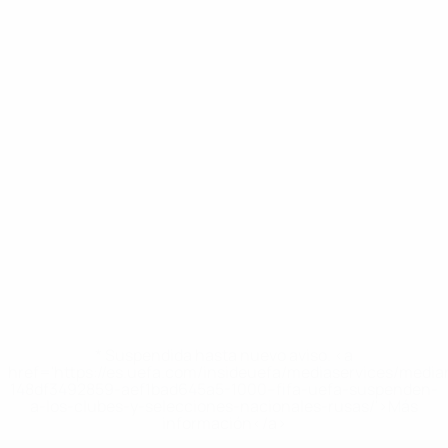
* Suspendida hasta nuevo aviso. <a
href='https://es.uefa.com/insideuefa/mediaservices/medi
148df3492859-aef1bad645a5-1000--fifa-uefa-suspenden-
a-los-clubes-y-selecciones-nacionales-rusas/'>Más
información</a>