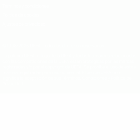
Términos y condiciones
Política de cookies
Ajustes de privacidad
© 1998-2026 UEFA. Todos los derechos reservados
La palabra UEFA, el logo de la UEFA y todas las marcas relacionadas
con las competiciones de la UEFA están protegidas por las marcas
registradas y/o por el copyright de UEFA. Se prohíbe el uso de estas
marcas registradas para uso comercial. El uso de UEFA.com
significa la aceptación de sus Términos, Condiciones y Política de
Privacidad.