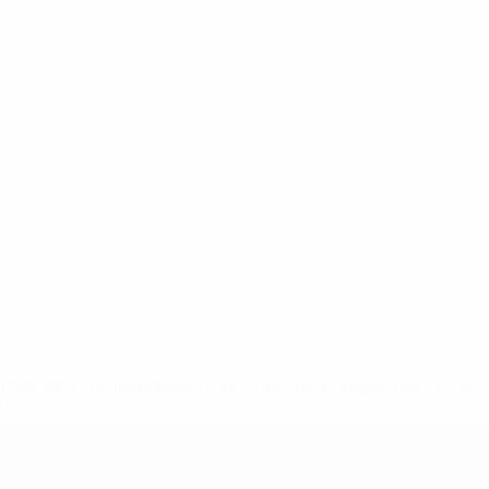
8df3492859-aef1bad645a5-1000--fifa-uefa-suspenden-a-los-
a>