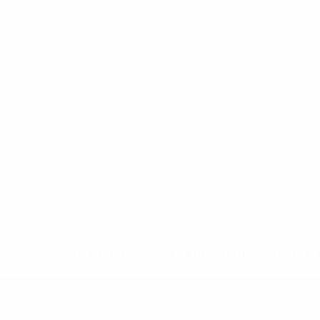
* Suspendida hasta nuevo aviso. <a href='https://es.uef
c
Europeo sub-19 de la UEFA