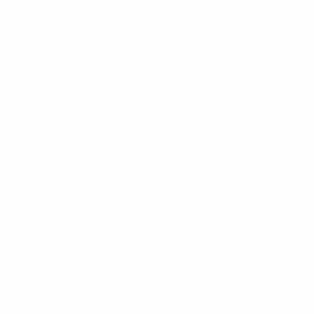
a.com/insideuefa/mediaservices/mediareleases/news/0272-14
lubes-y-selecciones-nacionales-rusas/'>Más información</