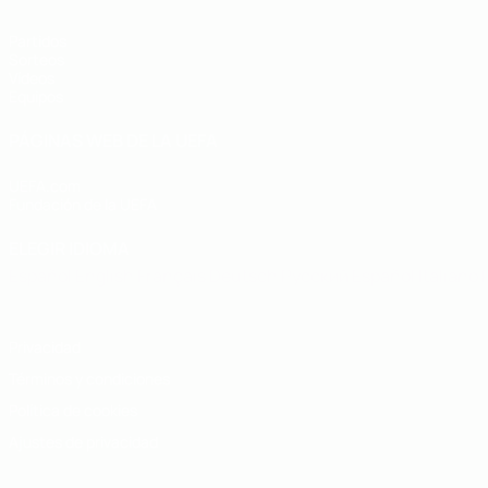
Partidos
Sorteos
Vídeos
Equipos
PÁGINAS WEB DE LA UEFA
UEFA.com
Fundación de la UEFA
ELEGIR IDIOMA
Español
English
Français
Deutsch
Русский
Español
Italiano
Privacidad
Términos y condiciones
Política de cookies
Ajustes de privacidad