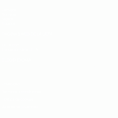
Partidos
Sorteos
Vídeos
Equipos
PÁGINAS WEB DE LA UEFA
UEFA.com
Fundación de la UEFA
ELEGIR IDIOMA
Español
English
Français
Deutsch
Русский
Español
Italiano
Privacidad
Términos y condiciones
Política de cookies
Ajustes de privacidad