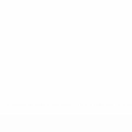
* Suspendida hasta nuevo aviso. <a href='https://es.uef
c
Europeo sub-19 de la UEFA