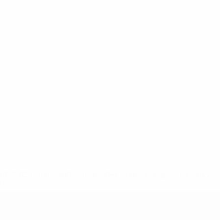
8df3492859-aef1bad645a5-1000--fifa-uefa-suspenden-a-los-
a>