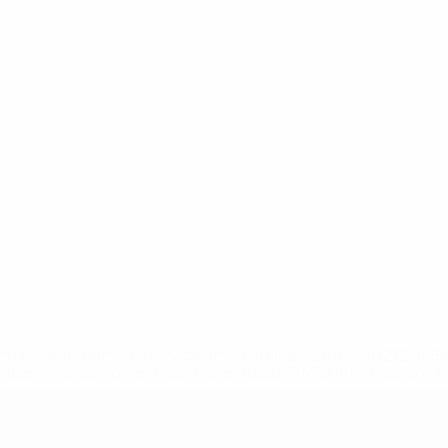
a.com/insideuefa/mediaservices/mediareleases/news/0272-14
lubes-y-selecciones-nacionales-rusas/'>Más información</