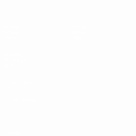
Europeo sub-19 de la UEFA
Partidos
Noticias
Sorteos
Historia
Vídeos
Sobre
Equipos
PÁGINAS
WEB DE LA
UEFA
UEFA.com
Fundación de la
UEFA
ELEGIR IDIOMA
Español
English
Français
Deutsch
Русский
Español
Italiano
Português
Privacidad