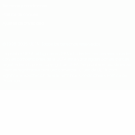
Términos y condiciones
Política de cookies
Ajustes de privacidad
© 1998-2026 UEFA. Todos los derechos reservados
La palabra UEFA, el logo de la UEFA y todas las marcas relacionadas
con las competiciones de la UEFA están protegidas por las marcas
registradas y/o por el copyright de UEFA. Se prohíbe el uso de estas
marcas registradas para uso comercial. El uso de UEFA.com
significa la aceptación de sus Términos, Condiciones y Política de
Privacidad.